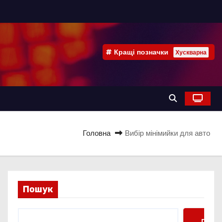
Кращі позначки
Хускварна
Головна
Вибір мінімийки для авто
Пошук
Пошу