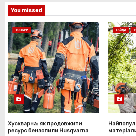
You missed
ТОВАРИ
ГАЙДИ
Т
Хускварна: як продовжити
Найпопуля
ресурс бензопили Husqvarna
матеріали