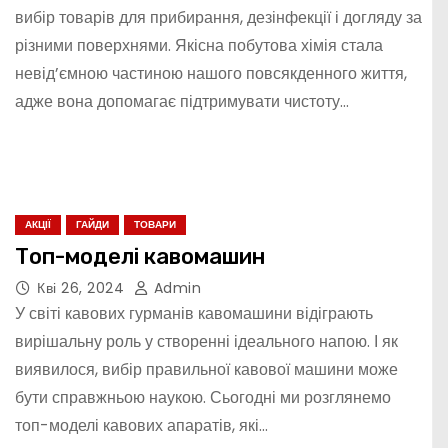
вибір товарів для прибирання, дезінфекції і догляду за
різними поверхнями. Якісна побутова хімія стала
невід’ємною частиною нашого повсякденного життя,
адже вона допомагає підтримувати чистоту…
АКЦІЇ
ГАЙДИ
ТОВАРИ
Топ-моделі кавомашин
Кві 26, 2024
Admin
У світі кавових гурманів кавомашини відіграють
вирішальну роль у створенні ідеального напою. І як
виявилося, вибір правильної кавової машини може
бути справжньою наукою. Сьогодні ми розглянемо
топ-моделі кавових апаратів, які…