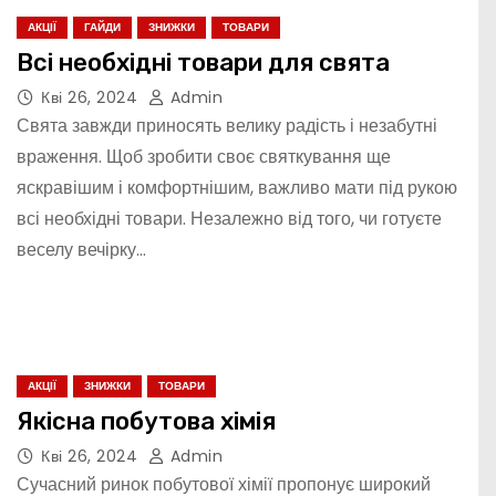
АКЦІЇ
ГАЙДИ
ЗНИЖКИ
ТОВАРИ
Всі необхідні товари для свята
Кві 26, 2024
Admin
Свята завжди приносять велику радість і незабутні
враження. Щоб зробити своє святкування ще
яскравішим і комфортнішим, важливо мати під рукою
всі необхідні товари. Незалежно від того, чи готуєте
веселу вечірку…
АКЦІЇ
ЗНИЖКИ
ТОВАРИ
Якісна побутова хімія
Кві 26, 2024
Admin
Сучасний ринок побутової хімії пропонує широкий