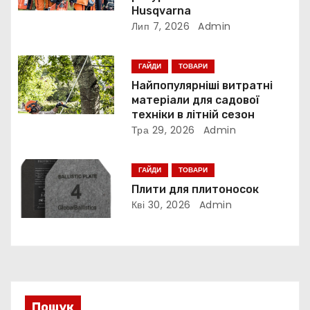
Husqvarna
п
Лип 7, 2026
Admin
и
ГАЙДИ
ТОВАРИ
с
Найпопулярніші витратні
матеріали для садової
і
техніки в літній сезон
Тра 29, 2026
Admin
в
ГАЙДИ
ТОВАРИ
Плити для плитоносок
Кві 30, 2026
Admin
Пошук