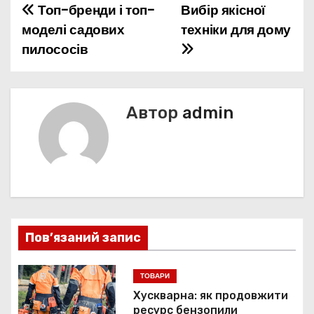
Топ-бренди і топ-
Вибір якісної
Н
моделі садових
техніки для дому
а
пилососів
в
і
Автор
admin
г
а
ц
і
Пов’язаний запис
я
з
ТОВАРИ
Хускварна: як продовжити
а
ресурс бензопили